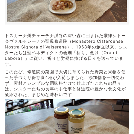
トスカーナ州チェーチナ渓谷の深い森に囲まれた厳律シトー
会ヴァルセレーナの聖母修道院（Monastero Cistercense
Nostra Signora di Valserena）。1968年の創立以来、シス
ターたちは聖ベネディクトの会則「祈り、働け（Ora et
Labora）」に従い、祈りと労働に捧げる日々を送っていま
す。
このたび、修道院の菜園で大切に育てられた野菜と果物を使
った手づくり保存食4種が入荷しました。添加物を一切使わ
ず、素材とシンプルな調味料だけで仕上げたこれらの品々
は、シスターたちの長年の手仕事と修道院の豊かな食文化が
凝縮された、まじめな味わいです。