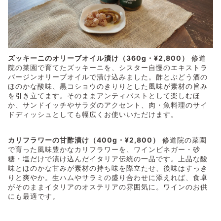
ズッキーニのオリーブオイル漬け（360g・¥2,800）
修道
院の菜園で育てたズッキーニを、シスター自慢のエキストラ
バージンオリーブオイルで漬け込みました。酢とぶどう酒の
ほのかな酸味、黒コショウのきりりとした風味が素材の旨み
を引き立てます。そのままアンティパストとして楽しむほ
か、サンドイッチやサラダのアクセント、肉・魚料理のサイ
ドディッシュとしても幅広くお使いいただけます。
カリフラワーの甘酢漬け（400g・¥2,800）
修道院の菜園
で育った風味豊かなカリフラワーを、ワインビネガー・砂
糖・塩だけで漬け込んだイタリア伝統の一品です。上品な酸
味とほのかな甘みが素材の持ち味を際立たせ、後味はすっき
りと爽やか。生ハムやサラミの盛り合わせに添えれば、食卓
がそのままイタリアのオステリアの雰囲気に。ワインのお供
にも最適です。