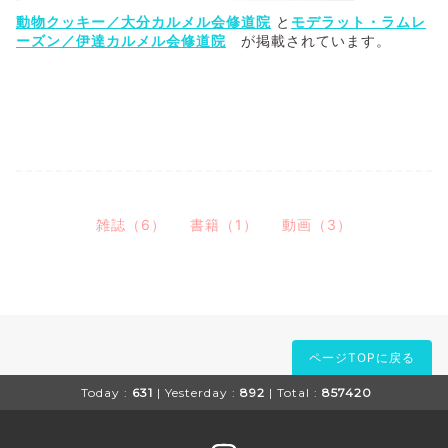
動物クッキー／大分カルメル会修道院
と
モデラット・ラムレ
ーズン／伊達カルメル会修道院
が掲載されています。
雑誌（6）
書籍（1）
動画（3）
ページTOPに戻る
Today :
631
| Yesterday :
892
| Total :
857420